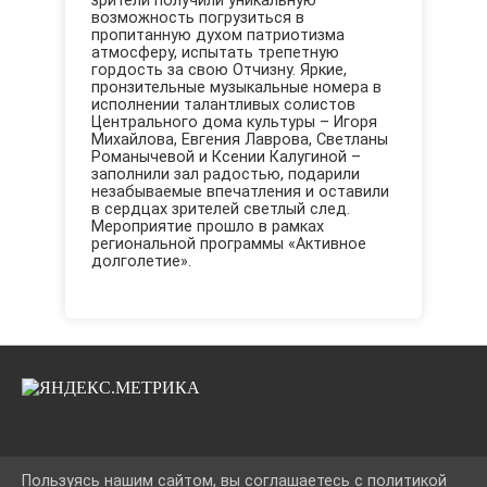
зрители получили уникальную
возможность погрузиться в
пропитанную духом патриотизма
атмосферу, испытать трепетную
гордость за свою Отчизну. Яркие,
пронзительные музыкальные номера в
исполнении талантливых солистов
Центрального дома культуры – Игоря
Михайлова, Евгения Лаврова, Светланы
Романычевой и Ксении Калугиной –
заполнили зал радостью, подарили
незабываемые впечатления и оставили
в сердцах зрителей светлый след.
Мероприятие прошло в рамках
региональной программы «Активное
долголетие».
Пользуясь нашим сайтом, вы соглашаетесь с политикой