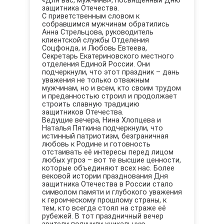
«Для вас, мужчины», посвященный Дню
защитника Отечества.
С приветственным словом к
собравшимся мужчинам обратились
Анна Стрельцова, руководитель
клиентской службы Отделения
Соцфонда, и Любовь Евтеева,
Секретарь Екатериновского местного
отделения Единой России. Они
подчеркнули, что этот праздник – дань
уважения не только отважным
мужчинам, но и всем, кто своим трудом
и преданностью строил и продолжает
строить славную традицию
защитников Отечества.
Ведущие вечера, Нина Хлопцева и
Наталья Пяткина подчеркнули, что
истинный патриотизм, безграничная
любовь к Родине и готовность
отстаивать её интересы перед лицом
любых угроз – вот те высшие ценности,
которые объединяют всех нас. Более
вековой истории празднования Дня
защитника Отечества в России стало
символом памяти и глубокого уважения
к героическому прошлому страны, к
тем, кто всегда стоял на страже её
рубежей. В тот праздничный вечер