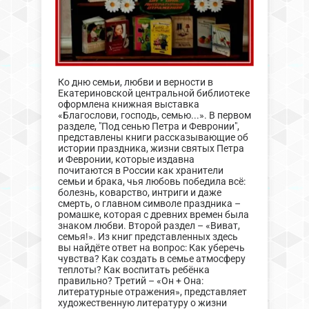
Ко дню семьи, любви и верности в
Екатериновской центральной библиотеке
оформлена книжная выставка
«Благослови, господь, семью...». В первом
разделе, "Под сенью Петра и Февронии",
представлены книги рассказывающие об
истории праздника, жизни святых Петра
и Февронии, которые издавна
почитаются в России как хранители
семьи и брака, чья любовь победила всё:
болезнь, коварство, интриги и даже
смерть, о главном символе праздника –
ромашке, которая с древних времен была
знаком любви. Второй раздел – «Виват,
семья!». Из книг представленных здесь
вы найдёте ответ на вопрос: Как уберечь
чувства? Как создать в семье атмосферу
теплоты? Как воспитать ребёнка
правильно? Третий – «Он + Она:
литературные отражения», представляет
художественную литературу о жизни